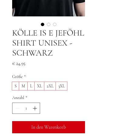
KÖLLE IS E JEFÖHL
SHIRT UNISEX -
SCHWARZ
Preis
€ 24,95
Größe
*
S
M
L
XL
2XL
3XL
Anzahl
*
In den Warenkorb