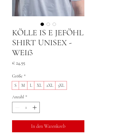
KÖLLE IS E JEFÖHL
SHIRT UNISEX -
WEIß
Preis
€ 24,95
Größe
*
S
M
L
XL
2XL
3XL
Anzahl
*
In den Warenkorb