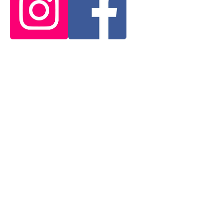
E-Mail-Adresse
*
ja, ich möchte den Newsletter erhalten.
*
Abonnieren
© 2035 by Viva Cologne. Powered and secured by
Wix