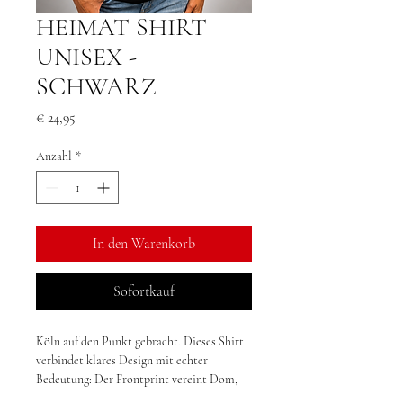
HEIMAT SHIRT
UNISEX -
SCHWARZ
Preis
€ 24,95
Anzahl
*
In den Warenkorb
Sofortkauf
Köln auf den Punkt gebracht. Dieses Shirt 
verbindet klares Design mit echter 
Bedeutung: Der Frontprint vereint Dom, 
Karneval und das Böckchen zu einem 