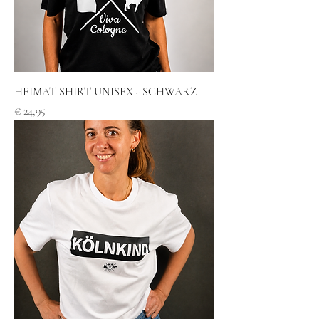
HEIMAT SHIRT UNISEX - SCHWARZ
Preis
€ 24,95