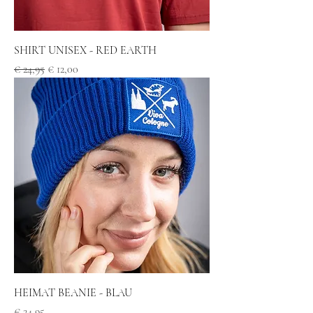
SHIRT UNISEX - RED EARTH
Standardpreis
Sale-Preis
€ 24,95
€ 12,00
HEIMAT BEANIE - BLAU
Preis
€ 24,95