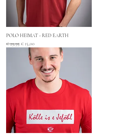
POLO HEIMAT - RED EARTH
Standardpreis
Sale-Preis
€ 29,95
€ 15,00