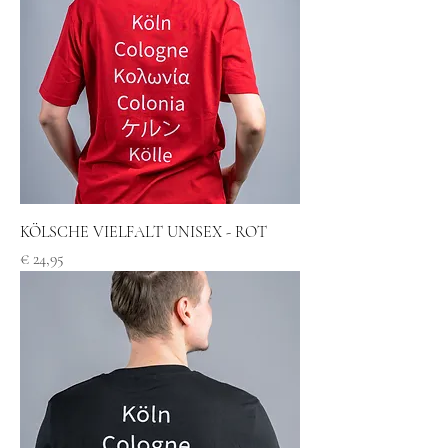
KÖLSCHE VIELFALT UNISEX - ROT
Preis
€ 24,95