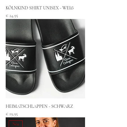
KÖLNKIND SHIRT UNISEX - WEIß
Preis
€ 24,95
HEIMATSCHLAPPEN - SCHWARZ
Preis
€ 19,95
Neu