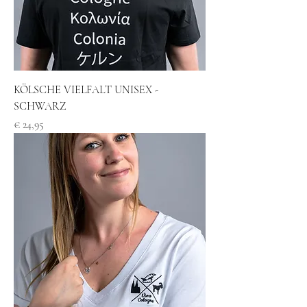
KÖLSCHE VIELFALT UNISEX -
SCHWARZ
Preis
€ 24,95