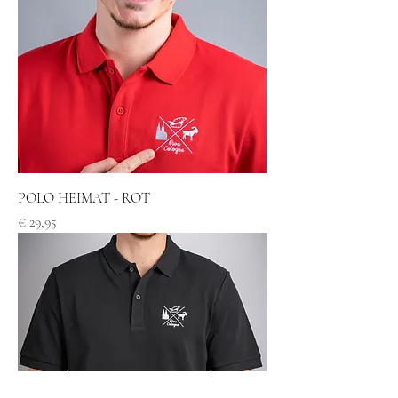
POLO HEIMAT - ROT
Preis
€ 29,95