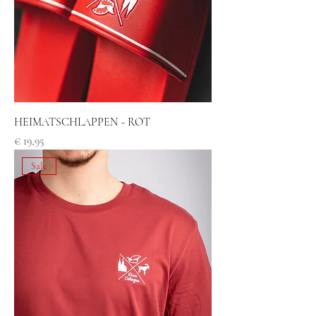
HEIMATSCHLAPPEN - ROT
Preis
€ 19,95
Sale