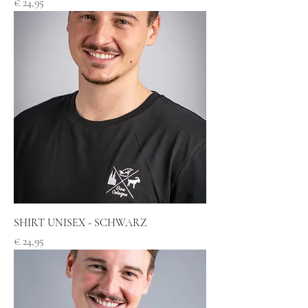
Preis
€ 24,95
SHIRT UNISEX - SCHWARZ
Preis
€ 24,95