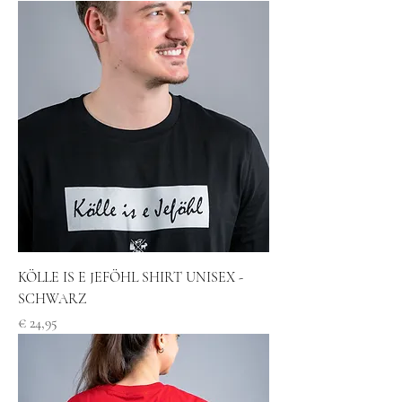
KÖLLE IS E JEFÖHL SHIRT UNISEX -
SCHWARZ
Preis
€ 24,95