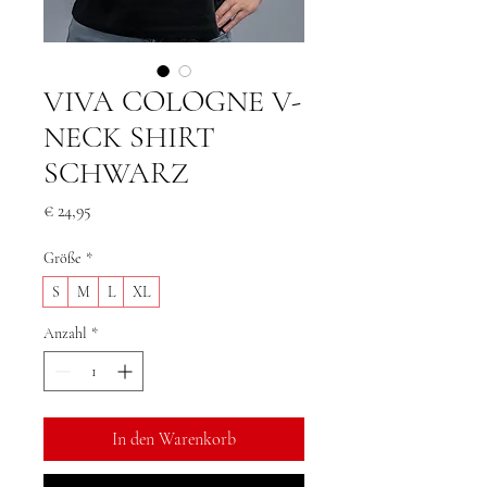
VIVA COLOGNE V-
NECK SHIRT
SCHWARZ
Preis
€ 24,95
Größe
*
S
M
L
XL
Anzahl
*
In den Warenkorb