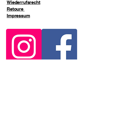
Wiederrufsrecht
Spiel, am Rhein oder einfach im Alltag.
Retoure
Für alle, die Köln nicht nur kennen, 
Impressum
sondern leben.
Kölle is e Jeföhl. ❤️
E-Mail-Adresse
*
ja, ich möchte den Newsletter erhalten.
*
Abonnieren