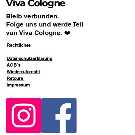
Viva Cologne
egal ob zu Hause oder unterwegs.
Bleib verbunden.
Für Köln. Für jeden Tag.
Folge uns und werde Teil
von Viva Cologne. ❤️
Rechtliches
Datenschutzerklärung
AGB`s
Wiederrufsrecht
Retoure
Impressum