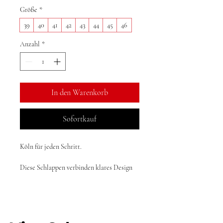
Größe
*
39
40
41
42
43
44
45
46
Anzahl
*
In den Warenkorb
Sofortkauf
Köln für jeden Schritt.
Diese Schlappen verbinden klares Design 
mit echter Bedeutung: Dom, Karneval und 
das Böckchen reduziert auf das 
Wesentliche und direkt auf den Punkt 
gebracht. Die leichte, bequeme Sohle sorgt 
für angenehmen Tragekomfort im Alltag, 